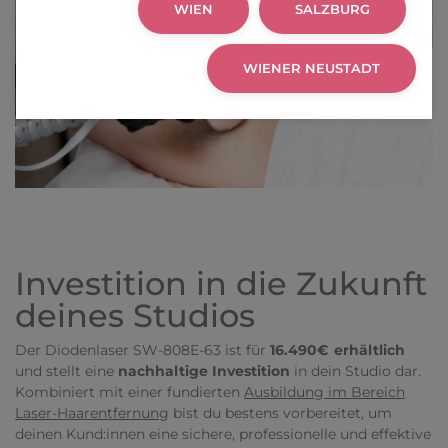
WIEN
SALZBURG
WIENER NEUSTADT
Investition in die Zukunft
deines Studios
Der Diodenlaser SW-808E-63 ist für
16.490€ erhältlich
und stellt eine
nachhaltige Investition
in dein Studio dar.
Kombiniert mit einer fundierten
Ausbildung im Bereich
Laser-Haarentfernung
bist du bestens vorbereitet, um
deinen Kund:innen eine sichere, professionelle und effektive