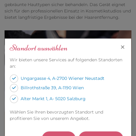
gebräunte Hauttypen sicher behandeln. Das Gerät eignet
sich für den professionellen Einsatz in Kosmetikstudios und
bietet langfristige Ergebnisse bei der Haarentfernung.
Standort auswählen
Wir bieten unsere Services auf folgenden Standorten
an:
Ungargasse 4, A-2700 Wiener Neustadt
Billrothstraße 39, A-1190 Wien
Alter Markt 1, A- 5020 Salzburg
Wählen Sie Ihren bevorzugten Standort und
profitieren Sie von unserem Angebot.