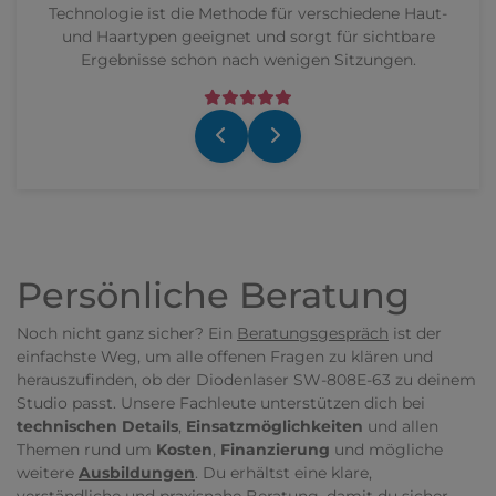
chiedene Haut-
ür sichtbare
Sitzungen.
ZEHRA KOSMETIK STUDIO
Zurück
Weiter
Ich bin sehr zufrieden mit dem Lasergerät und 
Ausbildung.
Die Anwendung ist einfach und professionell erkl
worden.
Meine Kunden sehen bereits sehr gute Ergebnis
Persönliche Beratung
und sind ebenfalls begeistert.
Auch der Support bei Fragen ist freundlich un
Noch nicht ganz sicher? Ein
Beratungsgespräch
ist der
schnell erreichbar.
einfachste Weg, um alle offenen Fragen zu klären und
herauszufinden, ob der Diodenlaser SW-808E-63 zu deinem
Ich kann die Kosmetikschule und das Lasergerät 
Studio passt. Unsere Fachleute unterstützen dich bei
jeden Fall weiterempfehlen
technischen Details
,
Einsatzmöglichkeiten
und allen
Themen rund um
Kosten
,
Finanzierung
und mögliche
weitere
Ausbildungen
. Du erhältst eine klare,
Auch meine Kunden berichten bereits nach der